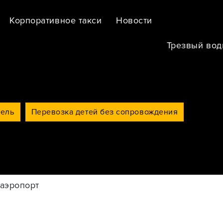
Корпоративное такси
Новости
Трезвый вод
тель
Перевозка детей без сопровождения
 аэропорт