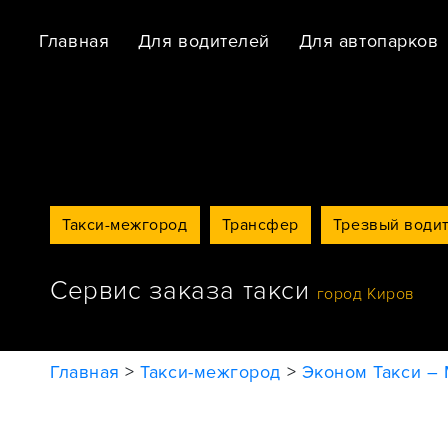
Главная
Для водителей
Для автопарков
Такси-межгород
Трансфер
Трезвый води
Сервис заказа такси
город Киров
Главная
>
Такси-межгород
>
Эконом Такси –