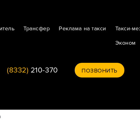
итель
Трансфер
Реклама на такси
Такси-м
Эконом
(8332)
210-370
ПОЗВОНИТЬ
а