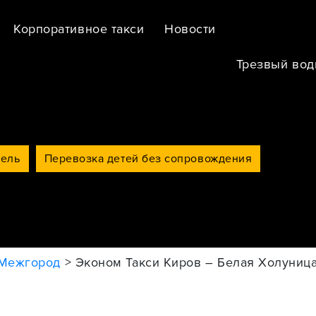
Корпоративное такси
Новости
Трезвый вод
тель
Перевозка детей без сопровождения
 Межгород
>
Эконом Такси Киров – Белая Холуниц