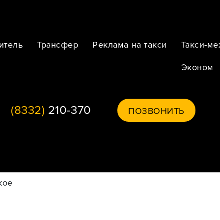
итель
Трансфер
Реклама на такси
Такси-м
Эконом
(8332)
210-370
ПОЗВОНИТЬ
кое