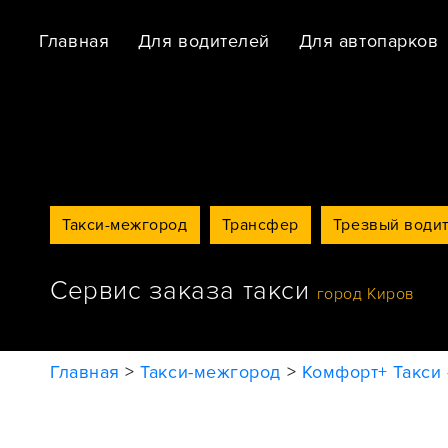
Главная
Для водителей
Для автопарков
Такси-межгород
Трансфер
Трезвый води
Сервис заказа такси
город Киров
Главная
>
Такси-межгород
>
Комфорт+ Такси