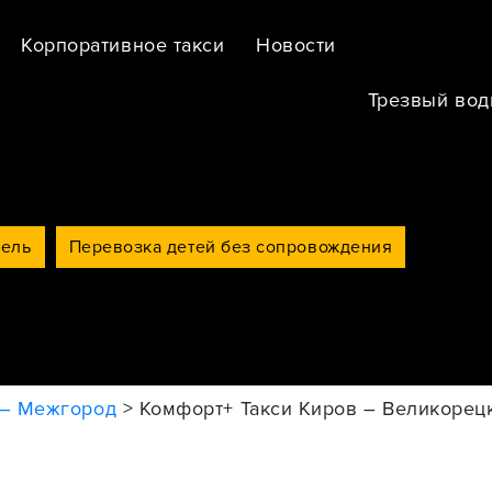
Корпоративное такси
Новости
Трезвый вод
тель
Перевозка детей без сопровождения
 – Межгород
>
Комфорт+ Такси Киров – Великорец